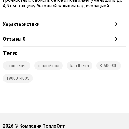
прочностных свойств бетона.Позволяет уменьшить до
4,5 см толщину бетонной заливки над изоляцией.
Характеристики
Отзывы
0
Теги:
отопление
теплый пол
kan therm
K-500900
1800014005
2026
© Компания ТеплоОпт