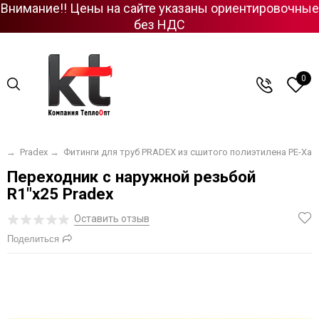
Внимание!! Цены на сайте указаны ориентировочные
без НДС
0
я
→
Pradex
→
Фитинги для труб PRADEX из сшитого полиэтилена PE-Xa
Переходник с наружной резьбой
R1"x25 Pradex
Оставить отзыв
Поделиться