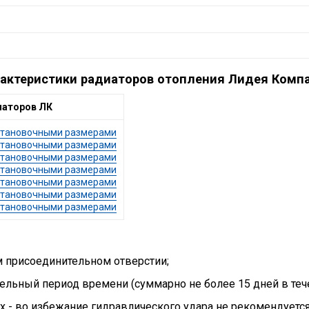
актеристики радиаторов отопления Лидея Компа
иаторов ЛК
установочными размерами
установочными размерами
установочными размерами
установочными размерами
установочными размерами
установочными размерами
установочными размерами
м присоединительном отверстии;
тельный период времени (суммарно не более 15 дней в тече
ах - во избежание гидравлического удара не рекомендуетс