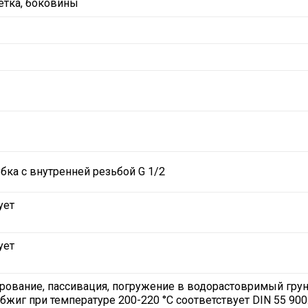
шетка, боковины
ка с внутренней резьбой G 1/2
ует
ует
рование, пассивация, погружение в водорастовримый гру
жиг при температуре 200-220 °С соответствует DIN 55 900