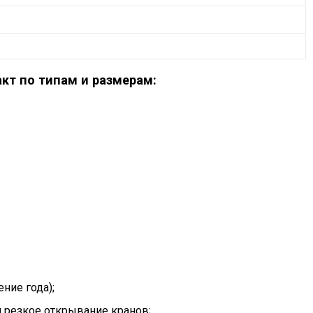
кт по типам и размерам:
ние года);
я резкое открывание кранов;