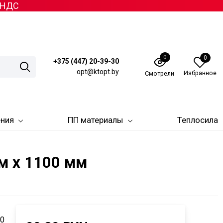
з НДС
0
0
+375 (447) 20-39-30
opt@ktopt.by
Избранное
Смотрели
ения
ПП материалы
Теплосила
м х 1100 мм
-
00