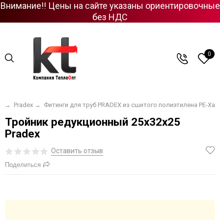
Внимание!! Цены на сайте указаны ориентировочные
без НДС
0
я
→
Pradex
→
Фитинги для труб PRADEX из сшитого полиэтилена PE-Xa
Тройник редукционный 25x32x25
Pradex
Оставить отзыв
Поделиться