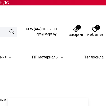
з НДС
0
0
+375 (447) 20-39-30
opt@ktopt.by
Избранное
Смотрели
ения
ПП материалы
Теплосила
ные