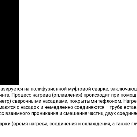
азируется на полифузионной муфтовой сварке, заключающ
инга. Процесс нагрева (оплавления) происходит при помощи
етр) сварочными насадками, покрытыми тефлоном. Нагрев 
аются с насадок и немедленно соединяются – труба встав
оцесс взаимного проникания и смешения частиц двух соедин
рки (время нагрева, соединения и охлаждения, а также глу