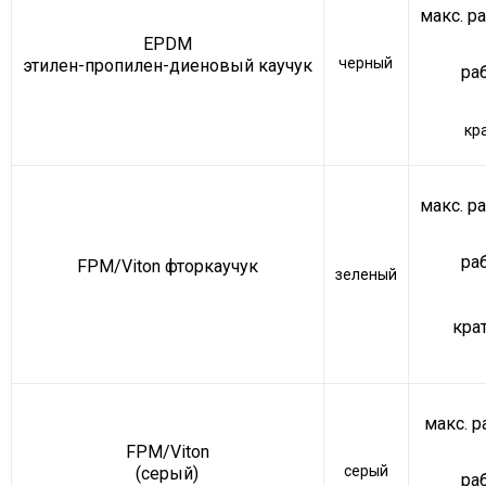
макс. р
EPDM
черный
этилен-пропилен-диеновый каучук
ра
кр
макс. р
ра
FPM/Viton фторкаучук
зеленый
кра
макс. р
FPM/Viton
серый
(серый)
ра