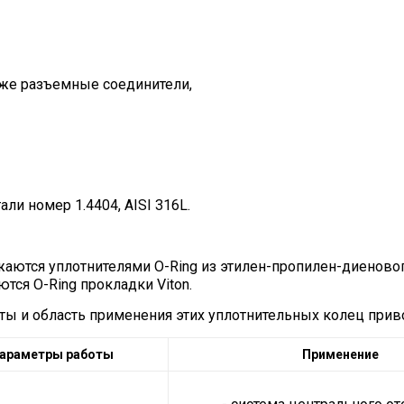
кже разъемные соединители,
и номер 1.4404, AISI 316L.
бжаются уплотнителями O-Ring из этилен-пропилен-диенов
тся O-Ring прокладки Viton.
ы и область применения этих уплотнительных колец приво
араметры работы
Применение