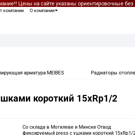
ание!! Цены на сайте указаны ориентировочные бе
т компании
О компании
лирующая арматура MEIBES
Радиаторы отопл
ушками короткий 15хRp1/2
Со склада в Могилеве и Минске Отвод
фиксируемый press с ушками короткий 15хRp1/2