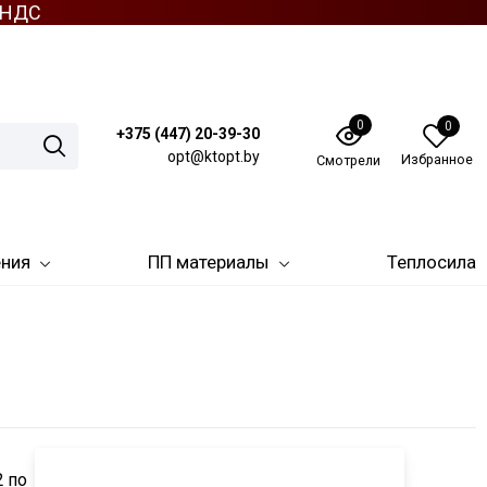
з НДС
0
0
+375 (447) 20-39-30
opt@ktopt.by
Избранное
Смотрели
ения
ПП материалы
Теплосила
 по