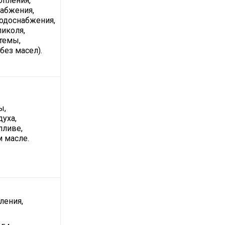
опления,
набжения,
водоснабжения,
ликоля,
темы,
без масел).
ы,
духа,
пливе,
м масле.
ления,