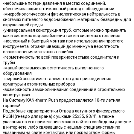
-небольшие потери давления в местах соединений,
обеспечивающие оптимальный расход в оборудовании
-микробиологическая и физиологическая нейтральность в
системах питьевого водоснабжения, материалы безвредны для
окружающей среды
-универсальная конструкция труб, которые можно применять
как в системах водоснабжения так и в системах отопления
-несложный и быстрый монтаж при использовании простого
инструмента, ограничивающий до минимума вероятность
возникновения монтажных ошибок
-герметичность по всей поверхности стыка соединителя и
трубы
-малый вес и высокая эстетичность выполненного
оборудования
-широкий ассортимент элементов для присоединения
арматуры и отопительных приборов
-возможность замоноличивания соединений в строительных
конструкциях.
На Систему KAN-therm Push предоставляется 10-ти летняя
гарания!
Подробные характеристики Отвода латунного фиксируемого
PUSH (гнездо для крана) с ушками 25х35, G3/4", а также
указания по его применению можно найти в свободном доступе
в интернете, либо связавшись с нашими специалистами по
указанным на сайте контактам, или посредством формы