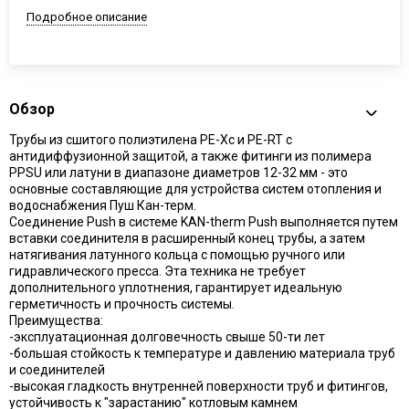
Подробное описание
Обзор
Трубы из сшитого полиэтилена PE-Xc и PE-RT с
антидиффузионной защитой, а также фитинги из полимера
PPSU или латуни в диапазоне диаметров 12-32 мм - это
основные составляющие для устройства систем отопления и
водоснабжения Пуш Кан-терм.
Соединение Push в системе KAN-therm Push выполняется путем
вставки соединителя в расширенный конец трубы, а затем
натягивания латунного кольца с помощью ручного или
гидравлического пресса. Эта техника не требует
дополнительного уплотнения, гарантирует идеальную
герметичность и прочность системы.
Преимущества:
-эксплуатационная долговечность свыше 50-ти лет
-большая стойкость к температуре и давлению материала труб
и соединителей
-высокая гладкость внутренней поверхности труб и фитингов,
устойчивость к "зарастанию" котловым камнем