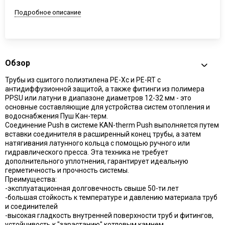
Подробное описание
Обзор
Трубы из сшитого полиэтилена PE-Xc и PE-RT с
антидиффузионной защитой, а также фитинги из полимера
PPSU или латуни в диапазоне диаметров 12-32 мм - это
основные составляющие для устройства систем отопления и
водоснабжения Пуш Кан-терм.
Соединение Push в системе KAN-therm Push выполняется путем
вставки соединителя в расширенный конец трубы, а затем
натягивания латунного кольца с помощью ручного или
гидравлического пресса. Эта техника не требует
дополнительного уплотнения, гарантирует идеальную
герметичность и прочность системы.
Преимущества:
-эксплуатационная долговечность свыше 50-ти лет
-большая стойкость к температуре и давлению материала труб
и соединителей
-высокая гладкость внутренней поверхности труб и фитингов,
устойчивость к "зарастанию" котловым камнем