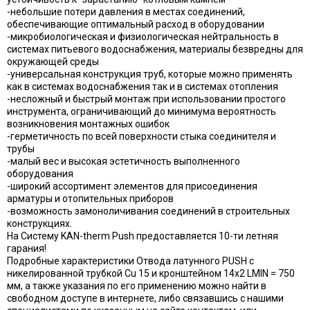
-небольшие потери давления в местах соединений,
обеспечивающие оптимальный расход в оборудовании
-микробиологическая и физиологическая нейтральность в
системах питьевого водоснабжения, материалы безвредны для
окружающей среды
-универсальная конструкция труб, которые можно применять
как в системах водоснабжения так и в системах отопления
-несложный и быстрый монтаж при использовании простого
инструмента, ограничивающий до минимума вероятность
возникновения монтажных ошибок
-герметичность по всей поверхности стыка соединителя и
трубы
-малый вес и высокая эстетичность выполненного
оборудования
-широкий ассортимент элементов для присоединения
арматуры и отопительных приборов
-возможность замоноличивания соединений в строительных
конструкциях.
На Систему KAN-therm Push предоставляется 10-ти летняя
гарания!
Подробные характеристики Отвода латунного PUSH с
никелированной трубкой Cu 15 и кронштейном 14х2 LMIN = 750
мм, а также указания по его применению можно найти в
свободном доступе в интернете, либо связавшись с нашими