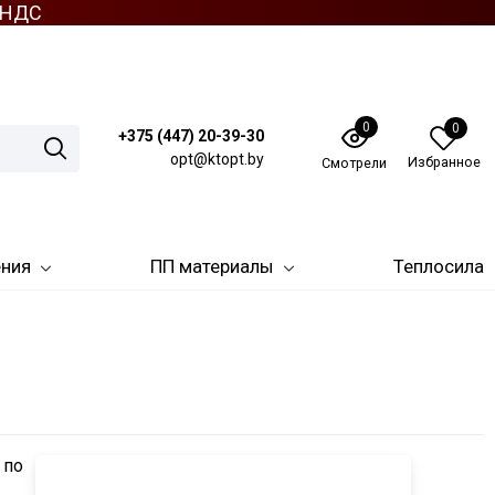
з НДС
0
0
+375 (447) 20-39-30
opt@ktopt.by
Избранное
Смотрели
ения
ПП материалы
Теплосила
 по