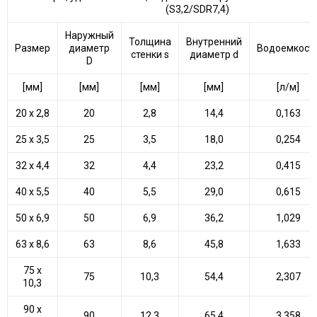
(S3,2/SDR7,4)
Наружный
Толщина
Внутренний
Размер
диаметр
Водоемкост
стенки s
диаметр d
D
[мм]
[мм]
[мм]
[мм]
[л/м]
20 х 2,8
20
2,8
14,4
0,163
25 х 3,5
25
3,5
18,0
0,254
32 х 4,4
32
4,4
23,2
0,415
40 х 5,5
40
5,5
29,0
0,615
50 х 6,9
50
6,9
36,2
1,029
63 х 8,6
63
8,6
45,8
1,633
75 х
75
10,3
54,4
2,307
10,3
90 х
90
12,3
65,4
3,358