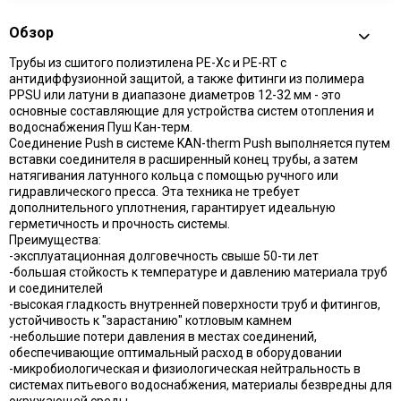
Обзор
Трубы из сшитого полиэтилена PE-Xc и PE-RT с
антидиффузионной защитой, а также фитинги из полимера
PPSU или латуни в диапазоне диаметров 12-32 мм - это
основные составляющие для устройства систем отопления и
водоснабжения Пуш Кан-терм.
Соединение Push в системе KAN-therm Push выполняется путем
вставки соединителя в расширенный конец трубы, а затем
натягивания латунного кольца с помощью ручного или
гидравлического пресса. Эта техника не требует
дополнительного уплотнения, гарантирует идеальную
герметичность и прочность системы.
Преимущества:
-эксплуатационная долговечность свыше 50-ти лет
-большая стойкость к температуре и давлению материала труб
и соединителей
-высокая гладкость внутренней поверхности труб и фитингов,
устойчивость к "зарастанию" котловым камнем
-небольшие потери давления в местах соединений,
обеспечивающие оптимальный расход в оборудовании
-микробиологическая и физиологическая нейтральность в
системах питьевого водоснабжения, материалы безвредны для
окружающей среды