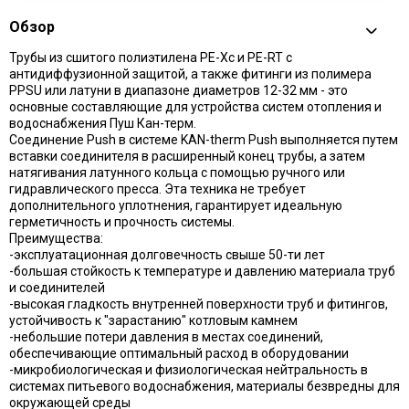
Обзор
Трубы из сшитого полиэтилена PE-Xc и PE-RT с
антидиффузионной защитой, а также фитинги из полимера
PPSU или латуни в диапазоне диаметров 12-32 мм - это
основные составляющие для устройства систем отопления и
водоснабжения Пуш Кан-терм.
Соединение Push в системе KAN-therm Push выполняется путем
вставки соединителя в расширенный конец трубы, а затем
натягивания латунного кольца с помощью ручного или
гидравлического пресса. Эта техника не требует
дополнительного уплотнения, гарантирует идеальную
герметичность и прочность системы.
Преимущества:
-эксплуатационная долговечность свыше 50-ти лет
-большая стойкость к температуре и давлению материала труб
и соединителей
-высокая гладкость внутренней поверхности труб и фитингов,
устойчивость к "зарастанию" котловым камнем
-небольшие потери давления в местах соединений,
обеспечивающие оптимальный расход в оборудовании
-микробиологическая и физиологическая нейтральность в
системах питьевого водоснабжения, материалы безвредны для
окружающей среды