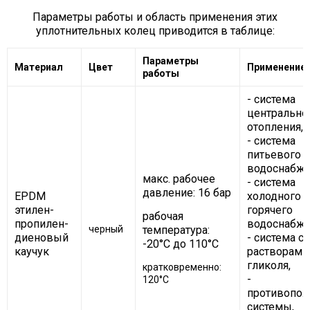
Параметры работы и область применения этих
уплотнительных колец приводится в таблице:
Параметры
Материал
Цвет
Применение
работы
- система
центрально
отопления,
- система
питьевого
водоснабже
макс. рабочее
- система
давление: 16 бар
EPDM
холодного и
этилен-
горячего
рабочая
пропилен-
водоснабже
черный
температура:
диеновый
- система с
-20°C до 110°C
каучук
растворами
гликоля,
кратковременно:
-
120°C
противопо
системы,