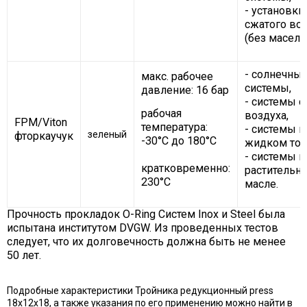
- установки
сжатого во
(без масел).
- солнечны
макс. рабочее
системы,
давление: 16 бар
- системы с
рабочая
воздуха,
FPM/Viton
температура:
- системы н
зеленый
фторкаучук
-30°C до 180°C
жидком топ
- системы н
кратковременно:
растительн
230°C
масле.
Прочность прокладок O-Ring Систем Inox и Steel была
испытана институтом DVGW. Из проведенных тестов
следует, что их долговечность должна быть не менее
50 лет.
Подробные характеристики Тройника редукционный press
18х12х18, а также указания по его применению можно найти в