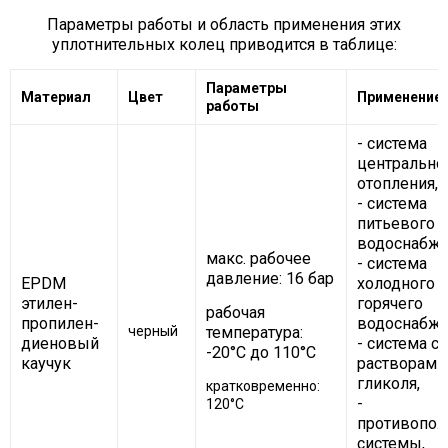
Параметры работы и область применения этих
уплотнительных колец приводится в таблице:
Параметры
Материал
Цвет
Применение
работы
- система
центрально
отопления,
- система
питьевого
водоснабже
макс. рабочее
- система
давление: 16 бар
EPDM
холодного и
этилен-
горячего
рабочая
пропилен-
водоснабже
черный
температура:
диеновый
- система с
-20°C до 110°C
каучук
растворами
гликоля,
кратковременно:
-
120°C
противопо
системы,