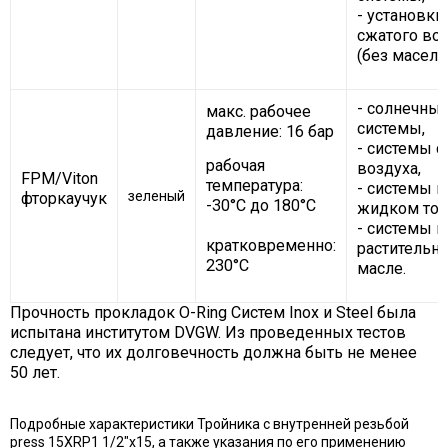
- установки
сжатого во
(без масел).
- солнечны
макс. рабочее
системы,
давление: 16 бар
- системы с
рабочая
воздуха,
FPM/Viton
температура:
- системы н
зеленый
фторкаучук
-30°C до 180°C
жидком топ
- системы н
кратковременно:
растительн
230°C
масле.
Прочность прокладок O-Ring Систем Inox и Steel была
испытана институтом DVGW. Из проведенных тестов
следует, что их долговечность должна быть не менее
50 лет.
Подробные характеристики Тройника с внутренней резьбой
press 15ХRP1 1/2"х15, а также указания по его применению