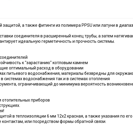
й защитой, а также фитинги из полимера PPSU или латуни в диапа
ставки соединителя в расширенный конец трубы, а затем натягив
рантирует идеальную герметичность и прочность системы.
 соединителей
стойчивость к "зарастанию" котловым камнем
ющие оптимальный расход в оборудовании
емах питьевого водоснабжения, материалы безвредны для окружа
 в системах водоснабжения так и в системах отопления
трумента, ограничивающий до минимума вероятность возникнове
и отопительных приборов
струкциях.
я!
той в теплоизоляции 6 мм 12х2 красная, а также указания по его
 контактам, или посредством формы обратной связи.