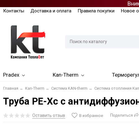
Вним
Контакты
Доставка и оплата
Правила покупки
Новое о
Pradex
Kan-Therm
Терморегу
Главная
→
Kan-Therm
→
Система KAN-therm
→
Система отопления Kan
Труба PE-Xc с антидиффузио
Оставить отзыв
Поделиться
В избранное