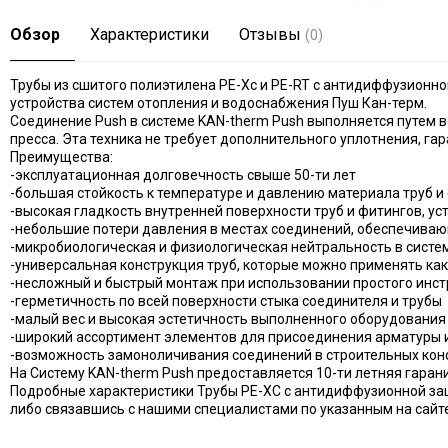
Обзор
Характеристики
Отзывы
(0)
Трубы из сшитого полиэтилена PE-Xc и PE-RT с антидиффузионно
устройства систем отопления и водоснабжения Пуш Кан-терм.
Соединение Push в системе KAN-therm Push выполняется путем в
пресса. Эта техника не требует дополнительного уплотнения, га
Преимущества:
-эксплуатационная долговечность свыше 50-ти лет
-большая стойкость к температуре и давлению материала труб и
-высокая гладкость внутренней поверхности труб и фитингов, у
-небольшие потери давления в местах соединений, обеспечива
-микробиологическая и физиологическая нейтральность в сист
-универсальная конструкция труб, которые можно применять как
-несложный и быстрый монтаж при использовании простого инс
-герметичность по всей поверхности стыка соединителя и трубы
-малый вес и высокая эстетичность выполненного оборудования
-широкий ассортимент элементов для присоединения арматуры 
-возможность замоноличивания соединений в строительных кон
На Систему KAN-therm Push предоставляется 10-ти летняя гарани
Подробные характеристики Трубы PE-XC с антидиффузионной защи
либо связавшись с нашими специалистами по указанным на сайте