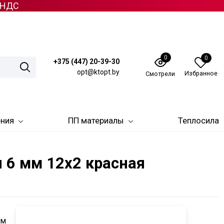
з НДС
0
0
+375 (447) 20-39-30
opt@ktopt.by
Избранное
Смотрели
ения
ПП материалы
Теплосила
 6 мм 12х2 красная
мм