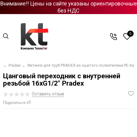
Внимание!! Цены на сайте указаны ориентировочные
без НДС
0
я
→
Pradex
→
Фитинги для труб PRADEX из сшитого полиэтилена PE-Xa
Цанговый переходник с внутренней
резьбой 16xG1/2" Pradex
Оставить отзыв
Поделиться