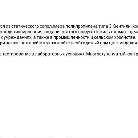
ся из статического сополимера полипропилена типа 3. Вентили, кр
х кондиционирования, подачи сжатого воздуха в жилых домах, ад
х учреждениях, а также в промышленности и сельском хозяйстве.
ри заказе пожалуйста указывайте необходимый вам цвет изделия !
нее тестирование в лабораторных условиях. Многоступенчатый кон